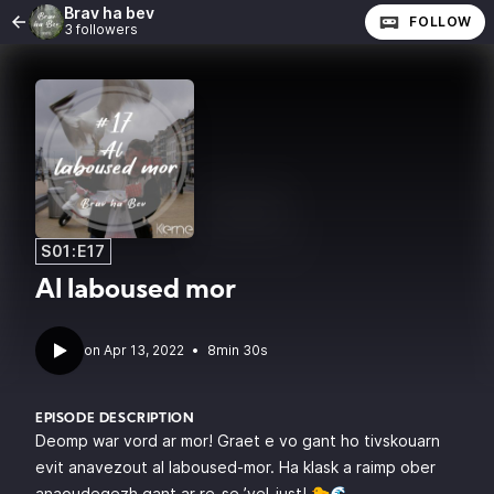
Brav ha bev
FOLLOW
3 followers
S01:E17
Al laboused mor
•
8min 30s
EPISODE DESCRIPTION
Deomp war vord ar mor! Graet e vo gant ho tivskouarn
evit anavezout al laboused-mor. Ha klask a raimp ober
anaoudegezh gant ar re-se ’vel-just! 🐤🌊