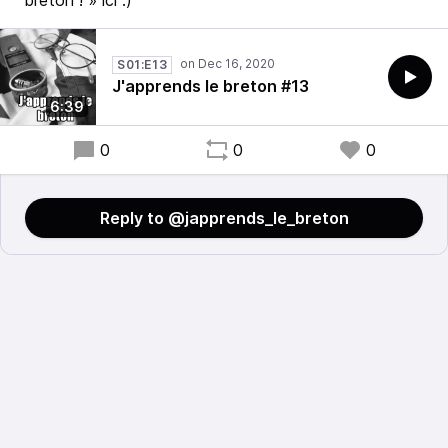
breton ! » ici :)
S01:E13
J'apprends le breton #13
6:39
0
0
0
Reply to @japprends_le_breton