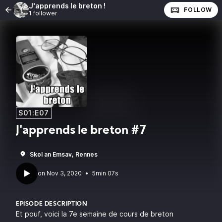
J'apprends le breton !
FOLLOW
1 follower
S01:E07
J'apprends le breton #7
Skol an Emsav, Rennes
•
5min 07s
EPISODE DESCRIPTION
Et pouf, voici la 7e semaine de cours de breton