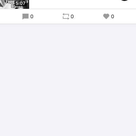
5:07
0
0
0