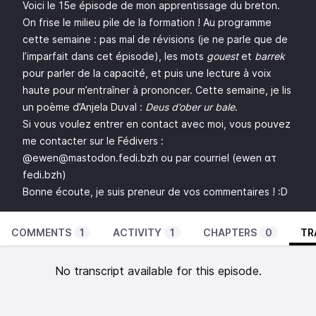
Voici le 15e épisode de mon apprentissage du breton.
On frise le milieu pile de la formation ! Au programme
cette semaine : pas mal de révisions (je ne parle que de
l’imparfait dans cet épisode), les mots
gouest
et
barrek
pour parler de la capacité, et puis une lecture à voix
haute pour m’entraîner à prononcer. Cette semaine, je lis
un poème d’Anjela Duval :
Deus d’ober ur bale
.
Si vous voulez entrer en contact avec moi, vous pouvez
me contacter sur le Fédivers :
@ewen@mastodon.fedi.bzh
ou par courriel (ewen ατ
fedi.bzh)
Bonne écoute, je suis preneur de vos commentaires ! :D
COMMENTS
1
ACTIVITY
1
CHAPTERS
0
TR
No transcript available for this episode.