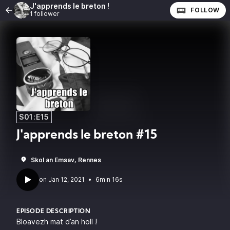
J'apprends le breton !
FOLLOW
1 follower
S01:E15
J'apprends le breton #15
Skol an Emsav, Rennes
•
6min 16s
EPISODE DESCRIPTION
Bloavezh mat d’an holl !